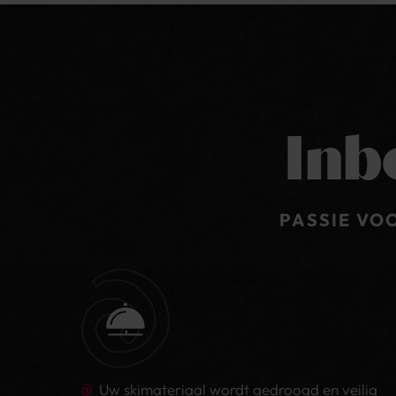
13 - 16 jaar - 45% korting
Wij raden u
een reisverzekering aan
.
vanaf 17 jaar - 30% korting
Kinderkorting is alleen geldig bij een
Kinderen vanaf 15 jaar zijn toeristenbel
Inb
Kinderkorting suites
0 - 3 jaar - 100% korting
PASSIE VO
4 - 7 jaar - 75% korting
8 - 12 jaar - 55% korting
13 - 16 jaar - 40% korting
vanaf 17 jaar - 30% korting
Kinderkorting is alleen geldig bij een 
min. 3 betalende gasten en Suite Alpen
Uw skimateriaal wordt gedroogd en veilig
Kinderen vanaf 15 jaar zijn toeristenbel