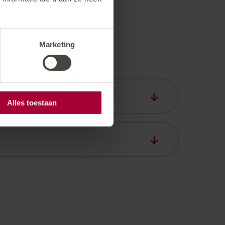
Marketing
Alles toestaan
 uur. Afhankelijk van beschikbaarheid
sten 40% van de reissom, vanaf 7 dagen
eringskosten 90% van de reissom