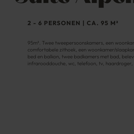
2 - 6 PERSONEN
|
CA. 95 M²
95m². Twee tweepersoonskamers, een woonka
comfortabele zithoek, een woonkamer/slaapka
bed en balkon, twee badkamers met bad, belev
infrarooddouche, wc, telefoon, tv, haardroger, 