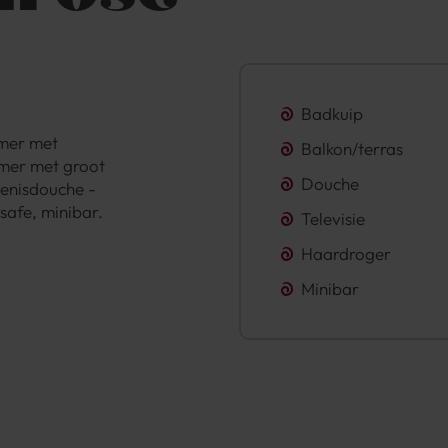
Badkuip
mer met
Balkon/terras
mer met groot
Douche
enisdouche -
safe, minibar.
Televisie
Haardroger
Minibar