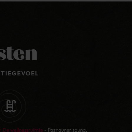
onskamer.
sten
NTIEGEVOEL
ertlilie, Anemone, Edelweiss , Suite Erika
De wellnessruimte
- Paznauner sauna,