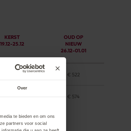
KERST
OUD OP
19.12
-
25.12
NIEUW
26.12
-
01.01
€ 488
€ 522
Over
€ 537
€ 574
 media te bieden en om ons
ze partners voor social
nformatie die u aan ze heeft