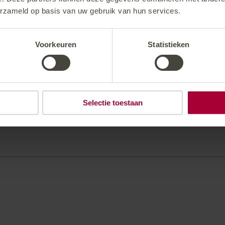
erzameld op basis van uw gebruik van hun services.
Voorkeuren
Statistieken
Selectie toestaan
schikbaar vanaf 14.00 uur, op de dag van vertrek tot 11.00
0 aan.
000112, SWIFT: SPI MAT 21X XX
nnuleren, vanaf 21 dagen voor vertrek zijn de annuleringsko
0% van de reissom, vanaf 3 dagen voor vertrek zijn de annul