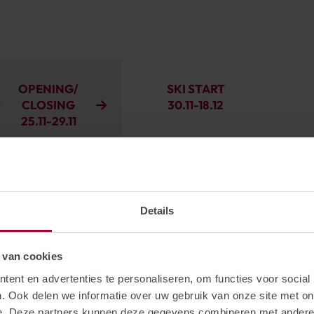
OPENING/
SKI START
CLOSING
30.11
-
18.12
25.11
-
29.11
€ 372
€ 336
Details
€ 409
€ 370
 van cookies
ent en advertenties te personaliseren, om functies voor social
. Ook delen we informatie over uw gebruik van onze site met on
e. Deze partners kunnen deze gegevens combineren met andere i