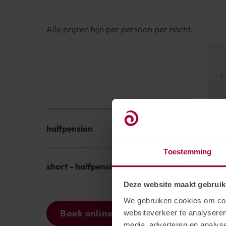
Alle prijzen hijn per persoon per nacht.
halfpension
Toestemming
short - halfpension
Deze website maakt gebruik
We gebruiken cookies om cont
Boek online
Aanvragen
websiteverkeer te analyseren
media, adverteren en analys