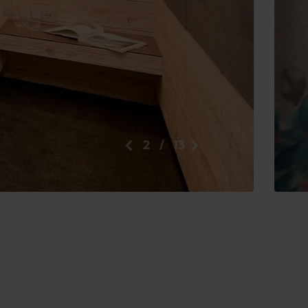
2
/
13