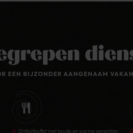
 minimale bezetting van 2 betalende gasten in een tweeperso
astingplichtig.
egrepen dien
OR EEN BIJZONDER AANGENAAM VAKA
minimale bezetting van 2 betalende gasten in onze suites Schw
rose min. 4 betalende gasten.
Ontbijtbuffet met koude en warme gerechten
astingplichtig.