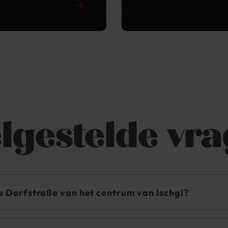
lgestelde vr
 de Dorfstraße van het centrum van Ischgl?
um van het dorp. Het is ongeveer 150 meter naar de kabelba