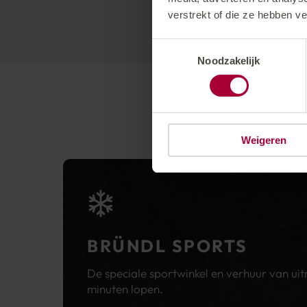
verstrekt of die ze hebben v
Toestemmingsselectie
Noodzakelijk
Weigeren
BRÜNDL SPORTS
De speciale sportwinkel en verhuur van uit
minuten lopen.