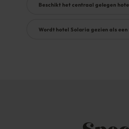
Beschikt het centraal gelegen hote
Ja, u bent van harte welkom om uw auto bi
Wordt hotel Solaria gezien als een 
Wij liggen niet direct aan de piste, maar 