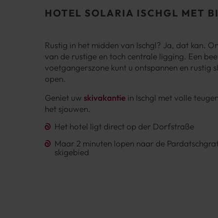
HOTEL SOLARIA ISCHGL MET B
Rustig in het midden van Ischgl? Ja, dat kan. O
van de rustige en toch centrale ligging. Een bee
voetgangerszone kunt u ontspannen en rustig s
open.
Geniet uw
skivakantie
in Ischgl met volle teug
het sjouwen.
Het hotel ligt direct op der Dorfstraße
Maar 2 minuten lopen naar de Pardatschgrat
skigebied