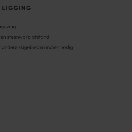
 LIGGING
mgeving
 een steenworp afstand
 andere skigebieden indien nodig