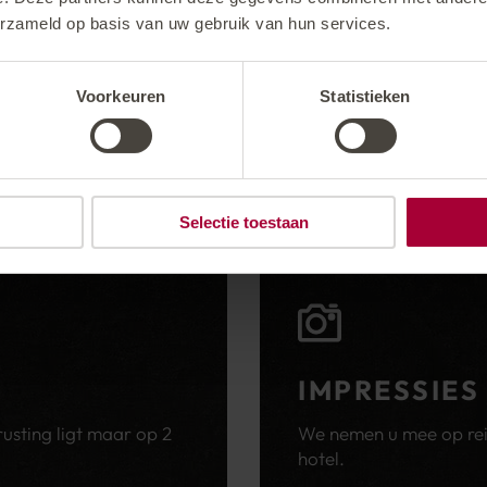
erzameld op basis van uw gebruik van hun services.
Voorkeuren
Statistieken
Selectie toestaan
IMPRESSIES
We nemen u mee op reis
rusting ligt maar op 2
hotel.