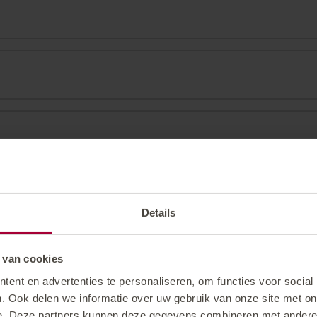
s of garage voor
€12 per dag
andeck-Zams (op 30 km) of Innsbruck centraal station (op 10
f het treinstation reserveren.
 (100 km), München (230 km) of Zürich (240 km). Van daaruit 
ce voor de luchthaven Innsbruck boeken.
Details
naf Landeck-Zams of Innsbruck centraal station met max. 8 
 van cookies
ent en advertenties te personaliseren, om functies voor social
 gratis pendeldienst
naar de bushaltes in Ischgl
reserveren.
. Ook delen we informatie over uw gebruik van onze site met on
e. Deze partners kunnen deze gegevens combineren met andere i