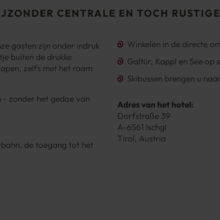
IJZONDER CENTRALE EN TOCH RUSTIGE
Winkelen in de directe o
nze gasten zijn onder indruk
tje buiten de drukke
Galtür, Kappl en See op
lapen, zelfs met het raam
Skibussen brengen u naar
en - zonder het gedoe van
Adres van het hotel:
Dorfstraße 39
A-6561 Ischgl
Tirol, Austria
bahn, de toegang tot het