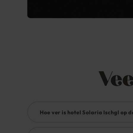
Vee
Hoe ver is hotel Solaria Ischgl op
U bent ongeveer 200 meter van het centr