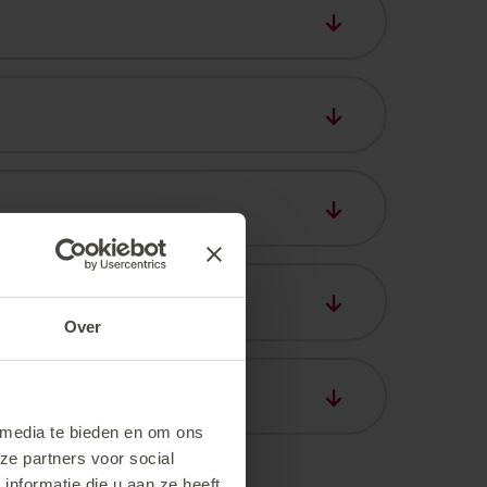
5 km), verder met taxi of bus naar Ischgl.
kunt u verder met de bus, taxi of huurauto
Over
personen incl. bagage (ski's, snowboard,
 media te bieden en om ons
ze partners voor social
nformatie die u aan ze heeft