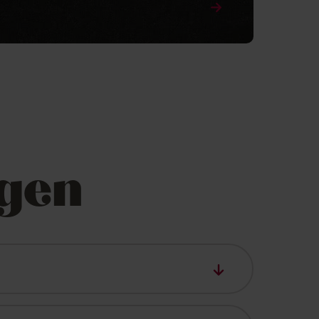
agen
an en de ingang van het skigebied.