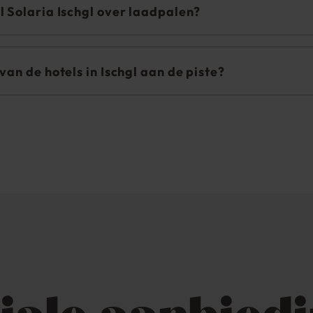
l Solaria Ischgl over laadpalen?
j ons gratis op te laden.
van de hotels in Ischgl aan de piste?
op slechts 2 minuten lopen van de ingang van het skigebied.