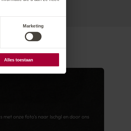
Marketing
Alles toestaan
 met onze foto's naar Ischgl en door ons