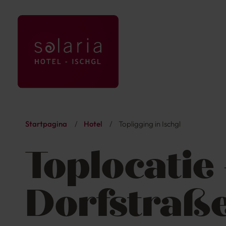
Startpagina
/
Hotel
/
Topligging in Ischgl
Toplocatie 
Dorfstraß