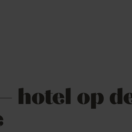
– hotel op d
e