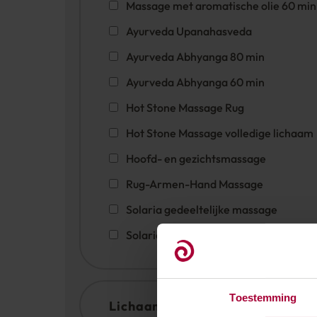
Massage met aromatische olie 60 min
Ayurveda Upanahasveda
Ayurveda Abhyanga 80 min
Ayurveda Abhyanga 60 min
Hot Stone Massage Rug
Hot Stone Massage volledige lichaam
Hoofd- en gezichtsmassage
Rug-Armen-Hand Massage
Solaria gedeeltelijke massage
Solaria Massage hele lichaam
Toestemming
Lichaamsbehandelingen