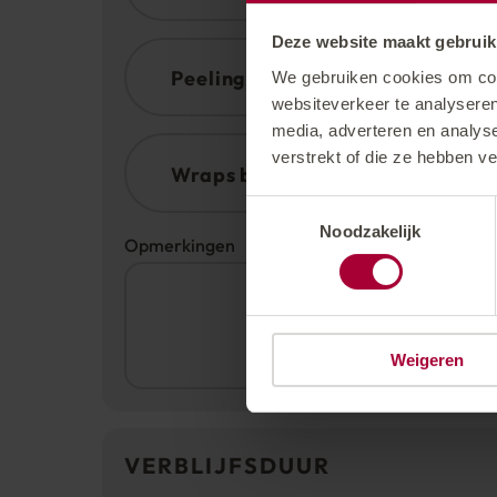
Rugmassage met gezichtsbehandelin
Deze website maakt gebruik
Peelings
We gebruiken cookies om cont
Peeling met volledig lichaam massag
websiteverkeer te analyseren
media, adverteren en analys
Suiker - Olie Peeling
verstrekt of die ze hebben v
Wraps behandelingen
Kruiden - Olie Peeling
Toestemmingsselectie
Aroma zout peeling
Slankingswikkel behandeling
Noodzakelijk
Opmerkingen
Weigeren
VERBLIJFSDUUR