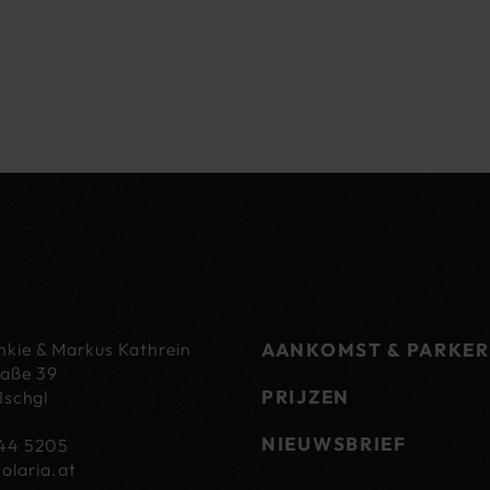
kie & Markus Kathrein
AANKOMST & PARKE
raße 39
PRIJZEN
Ischgl
NIEUWSBRIEF
44 5205
solaria.at