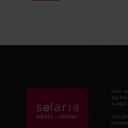
Fam. An
Dorfst
A-6561 
+43 54
hotel@