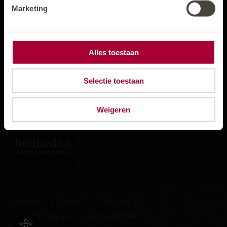
Marketing
AANKOMST & PARKEREN
Alles toestaan
PRIJZEN
Selectie toestaan
NIEUWSBRIEF
Weigeren
Sitemap
Colofon
Privacybeleid
Verklaring van toegankelijkheid