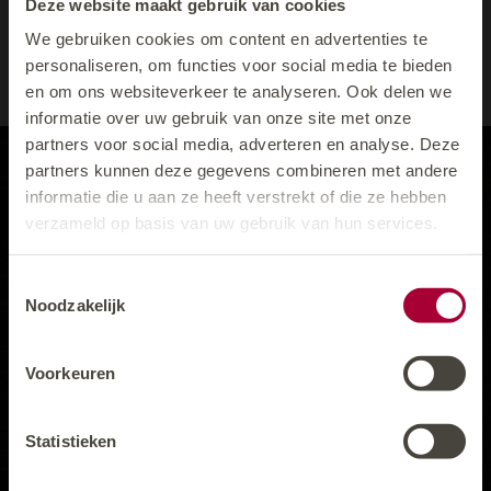
Deze website maakt gebruik van cookies
WE KOMEN BINNENKORT BIJ U TERUG MET
GROETEN EN POST UIT ISCHGL!
We gebruiken cookies om content en advertenties te
personaliseren, om functies voor social media te bieden
en om ons websiteverkeer te analyseren. Ook delen we
informatie over uw gebruik van onze site met onze
partners voor social media, adverteren en analyse. Deze
partners kunnen deze gegevens combineren met andere
informatie die u aan ze heeft verstrekt of die ze hebben
verzameld op basis van uw gebruik van hun services.
Toestemmingsselectie
Noodzakelijk
Fam. Ankie & Markus Kathrein
Hallo, mijn naam is Angracia, en ik kom uit
Dorfstraße 39
Groningen en zie uw reservering graag
Voorkeuren
A-6561 Ischgl
tegemoet, hopelijk tot snel.
+43 5444 5205
BOEK ZORGELOOS MET ANGRACIA
Statistieken
hotel@
solaria.at