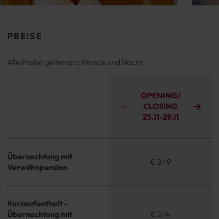
PREISE
Alle Preise gelten pro Person und Nacht.
OPENING/
CLOSING
25.11
-
29.11
Übernachtung mit
€ 249
Verwöhnpension
Kurzaufenthalt -
Übernachtung mit
€ 274