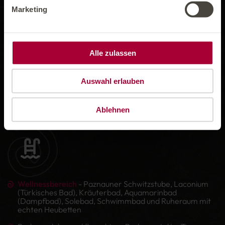
Kinderermäßigungen gültig nur bei einer
Marketing
Mindestbelegung von 2 Vollzahlern in unseren
Suiten Schwertlilie, Anemone und Edelweiss, bei
3 Vollzahler in Suite Erika, und bei 4 Vollzahler in
Suite Alpenrose.
Alle zulassen
Kinder ab 15 Jahren sind Ortstaxe-pflichtig.
Frühstücksbuffet mit kalten und warmen Speisen
Auswahl erlauben
Abendmenü mit Wahlmöglichkeiten und Salatbuffet
Vegane Gerichte auf Anfrage
Ablehnen
Wellnessbereich
- Paznauner Schwitzstube, Laconium
(Türkisches Bad), Kräuterbad, Aquamarinbad
(Dampfbad), Solebad, Schwimmbad und Ruheraum mit
echten Heubetten