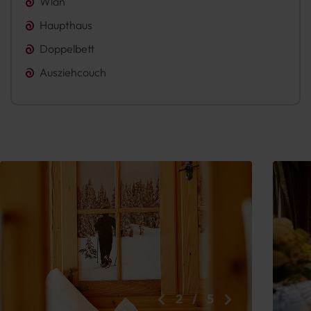
Wlan
Haupthaus
Doppelbett
Ausziehcouch
2
/
5