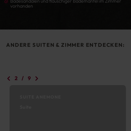
Badesandalen und flauschiger Bademantel im Zimmer
vorhanden
ANDERE SUITEN & ZIMMER ENTDECKEN:
2
/
9
SUITE ANEMONE
Suite