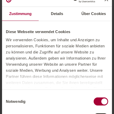
Ruheraum mit echten Heubetten
Wellnesskorb mit Badesandalen und flauschigem
Zustimmung
Details
Über Cookies
Bademantel im Zimmer vorhanden
Diese Webseite verwendet Cookies
Zur Tiefenentspannung
Wir verwenden Cookies, um Inhalte und Anzeigen zu
personalisieren, Funktionen für soziale Medien anbieten
zu können und die Zugriffe auf unsere Website zu
analysieren. Außerdem geben wir Informationen zu Ihrer
Verwendung unserer Website an unsere Partner für
soziale Medien, Werbung und Analysen weiter. Unsere
Partner führen diese Informationen möglicherweise mit
weiteren Daten zusammen, die Sie ihnen bereitgestellt
haben oder die sie im Rahmen Ihrer Nutzung der Dienste
gesammelt haben.
Einwilligungsauswahl
Notwendig