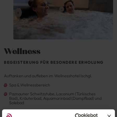
Wellness
BEGEISTERUNG FÜR BESONDERE ERHOLUNG
Auftanken und aufleben im Wellnesshotel Ischgl.
Spa & Wellnessbereich
Paznauner Schwitzstube, Laconium (Türkisches
Bad), Kräuterbad, Aquamarinbad (Dampfbad) und
Solebad
Schwimmbad