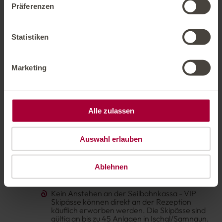
Präferenzen
Infrastruktur
Statistiken
BEGEISTERUNG FÜR BESONDERE
SERVICEORIENTIERUNG
Marketing
Stressfrei und komfortabel den Aufenthalt im
Hotel Solaria Ischgl
auskosten.
Parkplätze € 12,00 pro Tag
Alle zulassen
Seilbahn, Skipiste und Einkaufsmöglichkeiten
nur wenige Gehminuten entfernt
Auswahl erlauben
Moderne Spinde im Skikeller für Ihre
Skiausrüstung inkl. Trockner
Ablehnen
Free WiFi
Kein Anstehen an der Seilbahnkassa - VIP
Skipässe können direkt an der Rezeption
käuflich erworben werden. Die Skipässe sind
gültig an bis zu 45 Anlagen in Ischgl/Samnaun.